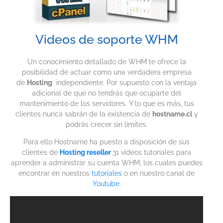
Videos de soporte WHM
Un conocimiento detallado de WHM te ofrece la
posibilidad de actuar como una verdadera empresa
de
Hosting
independiente. Por supuesto con la ventaja
adicional de que no tendrás que ocuparte del
mantenimiento de los servidores. Y lo que es más, tus
clientes nunca sabrán de la existencia de
hostname.cl
y
podrás crecer sin límites.
Para ello Hostname ha puesto a disposición de sus
clientes de
Hosting reseller
31 videos tutoriales para
aprender a administrar su cuenta WHM, los cuales puedes
encontrar en nuestros
tutoriales
o en nuestro canal de
Youtube
.