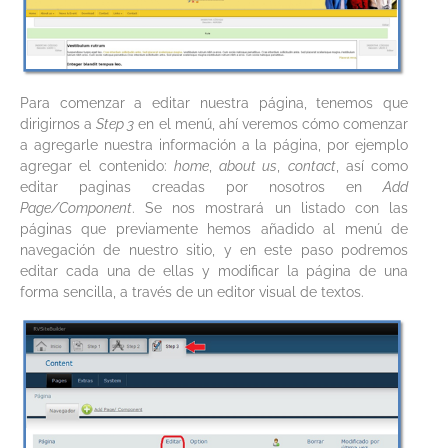
Para comenzar a editar nuestra página, tenemos que
dirigirnos a
Step 3
en el menú, ahí veremos cómo comenzar
a agregarle nuestra información a la página, por ejemplo
agregar el contenido:
home
,
about us
,
contact
, así como
editar paginas creadas por nosotros en
Add
Page/Component
. Se nos mostrará un listado con las
páginas que previamente hemos añadido al menú de
navegación de nuestro sitio, y en este paso podremos
editar cada una de ellas y modificar la página de una
forma sencilla, a través de un editor visual de textos.