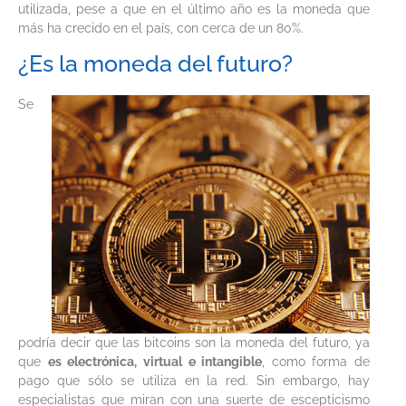
utilizada, pese a que en el último año es la moneda que
más ha crecido en el país, con cerca de un 80%.
¿Es la moneda del futuro?
Se
podría decir que las bitcoins son la moneda del futuro, ya
que
es electrónica, virtual e intangible
, como forma de
pago que sólo se utiliza en la red. Sin embargo, hay
especialistas que miran con una suerte de escepticismo