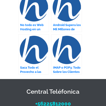
No todo es Web
Android Supera los
Hosting en un
Mil Millones de
Datacenter
Usuarios en el
Mundo
Saca Todo el
IMAP o POP3: Todo
Provecho a las
Sobre los Clientes
Estadísticas de tu
de Correo
Fan Page
Central Teléfonica
+56225812000